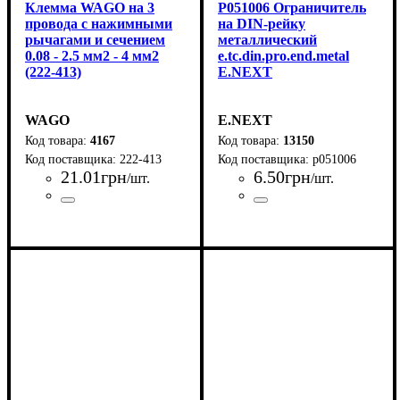
Клемма WAGO на 3
P051006 Ограничитель
провода с нажимными
на DIN-рейку
рычагами и сечением
металлический
0.08 - 2.5 мм2 - 4 мм2
e.tc.din.pro.end.metal
(222-413)
E.NEXT
WAGO
E.NEXT
4167
13150
222-413
p051006
21
.
01
грн
6
.
50
грн
/шт.
/шт.
Страна-производитель
Серия
Материал
Цвет
Количество входов, на полюс
Количество контактов
Количество полюсов
Максимальное сечение провода, мм2
Минимальное сечение провода, мм2
Номинальный ток, А
: Серый, Оранжевый
: 222
: Пластик
: 1
: 32
: 3
:
:
Страна-производитель
Серия
:
: TC PRO
:
:
Германия
3
4
0,08
Китай