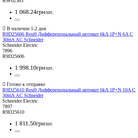
R9F02363
1 068
.
24
грн
/шт.
R9D25606 Resi9 Дифференциальный автомат 6kA 1P+N 6A C
30mA АC Schneider
Schneider Electric
7896
R9D25606
1 998
.
10
грн
/шт.
R9D25610 Resi9 Дифференциальный автомат 6kA 1P+N 10A C
30mA АC Schneider
Schneider Electric
7897
R9D25610
1 811
.
50
грн
/шт.