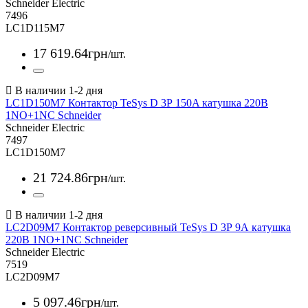
Schneider Electric
7496
LC1D115M7
17 619
.
64
грн
/шт.
LC1D150M7 Контактор TeSys D 3Р 150A катушка 220В
1NO+1NC Schneider
Schneider Electric
7497
LC1D150M7
21 724
.
86
грн
/шт.
LC2D09M7 Контактор реверсивный TeSys D 3Р 9А катушка
220В 1NO+1NC Schneider
Schneider Electric
7519
LC2D09M7
5 097
.
46
грн
/шт.