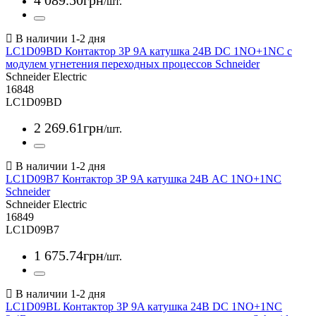
4 089
.
50
грн
/шт.
LC1D09BD Контактор 3Р 9A катушка 24В DC 1NO+1NC с
модулем угнетения переходных процессов Schneider
Schneider Electric
16848
LC1D09BD
2 269
.
61
грн
/шт.
LC1D09B7 Контактор 3Р 9A катушка 24В AC 1NO+1NC
Schneider
Schneider Electric
16849
LC1D09B7
1 675
.
74
грн
/шт.
LC1D09BL Контактор 3Р 9A катушка 24В DC 1NO+1NC