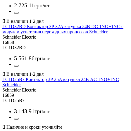
2 725
.
11
грн
/шт.
LC1D32BD Контактор 3Р 32A катушка 24В DC 1NO+1NC с
модулем угнетения переходных процессов Schneider
Schneider Electric
16858
LC1D32BD
5 561
.
86
грн
/шт.
LC1D25B7 Контактор 3Р 25A катушка 24В AC 1NO+1NC
Schneider
Schneider Electric
16859
LC1D25B7
3 143
.
91
грн
/шт.