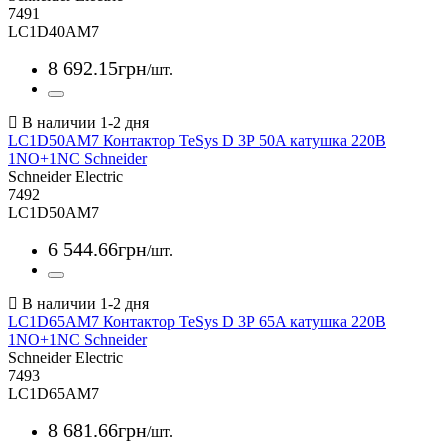
7491
LC1D40AM7
8 692
.
15
грн
/шт.
LC1D50AM7 Контактор TeSys D 3Р 50A катушка 220В
1NO+1NC Schneider
Schneider Electric
7492
LC1D50AM7
6 544
.
66
грн
/шт.
LC1D65AM7 Контактор TeSys D 3Р 65A катушка 220В
1NO+1NC Schneider
Schneider Electric
7493
LC1D65AM7
8 681
.
66
грн
/шт.