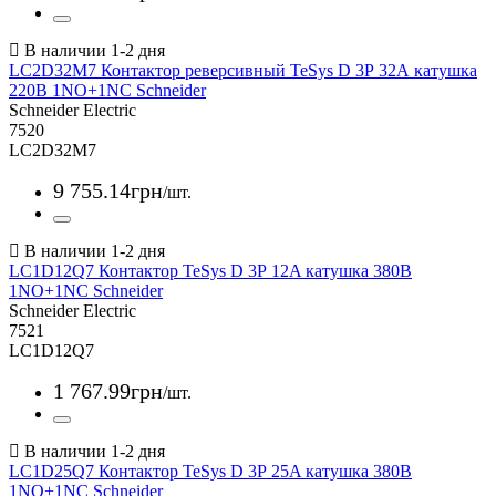
LC2D32M7 Контактор реверсивный TeSys D 3Р 32А катушка
220В 1NO+1NC Schneider
Schneider Electric
7520
LC2D32M7
9 755
.
14
грн
/шт.
LC1D12Q7 Контактор TeSys D 3Р 12A катушка 380В
1NO+1NC Schneider
Schneider Electric
7521
LC1D12Q7
1 767
.
99
грн
/шт.
LC1D25Q7 Контактор TeSys D 3Р 25A катушка 380В
1NO+1NC Schneider