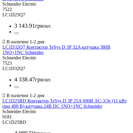
Schneider Electric
7522
LC1D25Q7
3 143
.
91
грн
/шт.
LC1D32Q7 Контактор TeSys D 3Р 32A катушка 380В
1NO+1NC Schneider
Schneider Electric
7523
LC1D32Q7
4 338
.
47
грн
/шт.
LC1D25BD Контактор TeSys D 3Р 25A 690В AC-3/3e (11 кВт
при 400 В) катушка 24В DC 1NO+1NC Schneider
Schneider Electric
9181
LC1D25BD