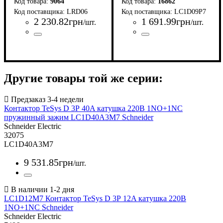
9064
16862
LRD06
LC1D09P7
2 230
.
82
грн
1 691
.
99
грн
/шт.
/шт.
Страна-производитель
Серия
Диапазон регулировки уставки, А
: TeSys LRD
:
Страна-производитель
Серия
Условия использования
Количество полюсов
Номинальный ток, А
Номинальное напряжение к
Род тока
Количество фаз
Количество и вид дополните
:
: TeSys D
: переменный
: 3
: 3
: 9
:
:
Франция
1-1,7
Франция
АС
230 В
1NO+1NC
Другие товары той же серии:
Контактор TeSys D 3Р 40A катушка 220В 1NO+1NC
пружинный зажим LC1D40A3M7 Schneider
Schneider Electric
32075
LC1D40A3M7
9 531
.
85
грн
/шт.
LC1D12M7 Контактор TeSys D 3Р 12A катушка 220В
1NO+1NC Schneider
Schneider Electric