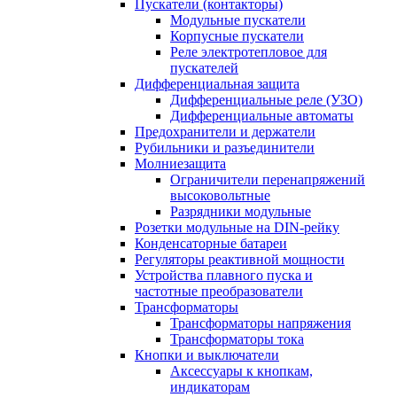
Пускатели (контакторы)
Модульные пускатели
Корпусные пускатели
Реле электротепловое для
пускателей
Дифференциальная защита
Дифференциальные реле (УЗО)
Дифференциальные автоматы
Предохранители и держатели
Рубильники и разъединители
Молниезащита
Ограничители перенапряжений
высоковольтные
Разрядники модульные
Розетки модульные на DIN-рейку
Конденсаторные батареи
Регуляторы реактивной мощности
Устройства плавного пуска и
частотные преобразователи
Трансформаторы
Трансформаторы напряжения
Трансформаторы тока
Кнопки и выключатели
Аксессуары к кнопкам,
индикаторам