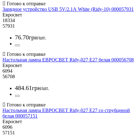
Зарядное устройство USB 5V/2.1А White (Ridy-10) 000057931
Евросвет
18334
57931
76
.
70
грн
/шт.
Настольная лампа ЕВРОСВЕТ Ridy-027 E27 белая 000056708
Евросвет
6094
56708
484
.
61
грн
/шт.
Настольная лампа ЕВРОСВЕТ Ridy-027 E27 со струбциной
белая 000057151
Евросвет
6096
57151