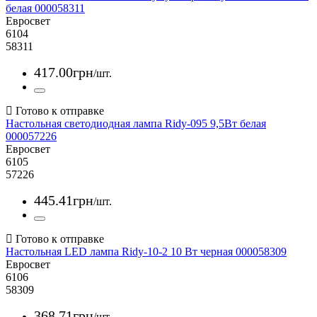
белая 000058311
Евросвет
6104
58311
417
.
00
грн
/шт.
Настольная светодиодная лампа Ridy-095 9,5Вт белая
000057226
Евросвет
6105
57226
445
.
41
грн
/шт.
Настольная LED лампа Ridy-10-2 10 Вт черная 000058309
Евросвет
6106
58309
368
.
71
грн
/шт.