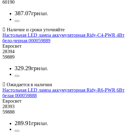
60190
387
.
07
грн
/шт.
Настольная LED лампа аккумуляторная Ridy-С4-PWR 4Вт
бело-черная 000059889
Евросвет
28394
59889
329
.
29
грн
/шт.
Настольная LED лампа аккумуляторная Ridy-R6-PWR 6Вт
белая 000059888
Евросвет
28393
59888
289
.
91
грн
/шт.