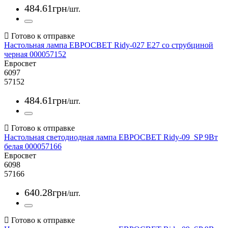
484
.
61
грн
/шт.
Настольная лампа ЕВРОСВЕТ Ridy-027 E27 со струбциной
черная 000057152
Евросвет
6097
57152
484
.
61
грн
/шт.
Настольная светодиодная лампа ЕВРОСВЕТ Ridy-09_SP 9Вт
белая 000057166
Евросвет
6098
57166
640
.
28
грн
/шт.