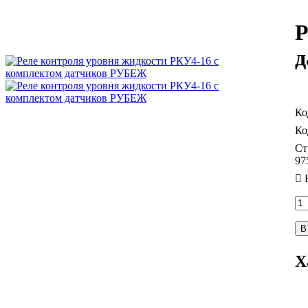
Р
д
Ст
97
В
Х