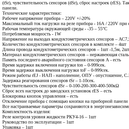
(tSr), чувствительность сенсоров (dSr), сброс настроек (rES
панели.
Технические характеристики:
Рабочее напряжение прибора – 220V +/-20%
Максимальный ток нагрузки на реле прибора - 16А / 220V при 
Рабочая температура окружающей среды - -35 – 55°С
Потребляемая мощность - 1W
Напряжение на выходах кондуктометрических сенсоров – АС7
Количество кондуктометрических сенсоров в комплекте – 4шт
Длина провода кондуктометрических сенсоров – 1шт -1,5м, 2шт 
Материал кондуктометрических сенсоров – нержавеющая сталь
Память последнего аварийного состояния сенсоров А - есть
Время задержки включения нагрузки ton – 0-999сек.
Время задержки выключения нагрузки toF – 0-999сек.
Режим работы rEJ - НАП - наполнение, ОПУ - опустошение, С.Н
Задержка реагирования сенсоров tSr – 1-10сек.
Чувствительность сенсоров dSr – 0-100-200-300-400-500кΩ
Сброс всех настроек до заводских установок rES – есть
Блокировка кнопок управления – есть
Отключение прибора с помощью кнопки на приборной панели -
Все настраиваемые параметры сохраняются в энергонезависим
Комплектность изделия:
Реле контроля уровня жидкости РКУ4-16 – 1шт
Руководство по эксплуатации – 1шт
Упаковка – 1шт