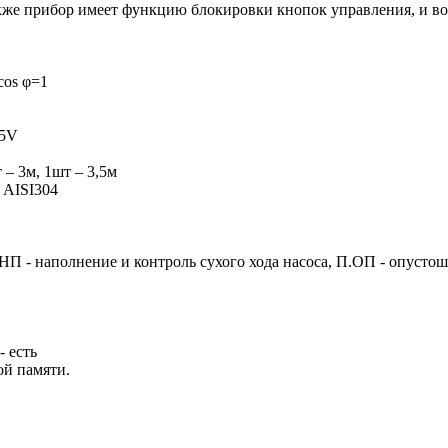
). Также прибор имеет функцию блокировки кнопок управления, и
cos φ=1
,5V
– 3м, 1шт – 3,5м
 AISI304
П - наполнение и контроль сухого хода насоса, П.ОП - опустош
 есть
ой памяти.