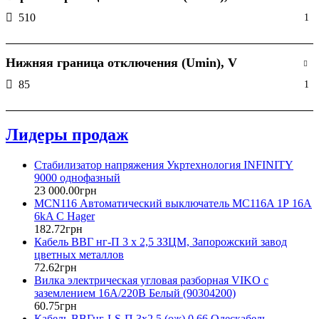
510
1
Нижняя граница отключения (Umin), V
85
1
Лидеры продаж
Стабилизатор напряжения Укртехнология INFINITY
9000 однофазный
23 000
.
00
грн
MCN116 Автоматический выключатель MC116A 1Р 16А
6kA C Hager
182
.
72
грн
Кабель ВВГ нг-П 3 х 2,5 ЗЗЦМ, Запорожский завод
цветных металлов
72
.
62
грн
Вилка электрическая угловая разборная VIKO с
заземлением 16А/220В Белый (90304200)
60
.
75
грн
Кабель ВВГнг-LS-П 3х2,5 (ож) 0,66 Одескабель