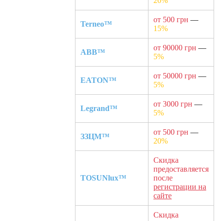
20%
от 500 грн
—
Terneo™
15%
от 90000 грн
—
ABB™
5%
от 50000 грн
—
EATON™
5%
от 3000 грн
—
Legrand™
5%
от 500 грн
—
ЗЗЦМ™
20%
Скидка
предоставляется
TOSUNlux™
после
регистрации на
сайте
Скидка