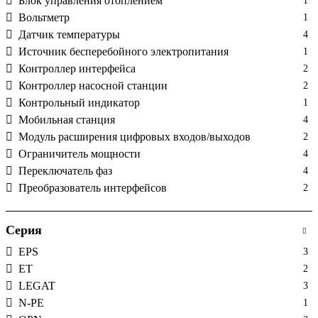
Блок управления отоплением
1
Вольтметр
1
Датчик температуры
4
Источник бесперебойного электропитания
1
Контроллер интерфейса
2
Контроллер насосной станции
2
Контрольный индикатор
1
Мобильная станция
4
Модуль расширения цифровых входов/выходов
2
Ограничитель мощности
4
Переключатель фаз
4
Преобразователь интерфейсов
2
Преобразователь протоколов
3
Регистратор электрических параметров
1
Серия
микропроцессорный
EPS
3
Регулятор реактивной мощности
1
ET
2
Реле времени
8
LEGAT
3
Реле контроля последовательности и выпадения фаз
7
N-PE
1
Реле контроля сгенерированной мощности
2