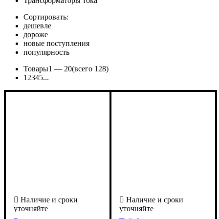
Трансформаторы тока
Сортировать:
дешевле
дороже
новые поступления
популярность
Товары
1 —
20
(всего 128)
1
2
3
4
5
...