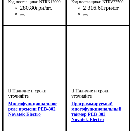
NTRN12000
NTRV22500
280
.
80
грн
2 316
.
60
грн
/шт.
/шт.
Страна-производитель
Серия
: РН
:
Страна-производитель
Серия
: РЭВ
:
Украина
Украина
Многофункциональное
Программируемый
реле времени РЕВ-302
многофункциональный
Novatek-Electro
таймер РЕВ-303
Novatek-Electro