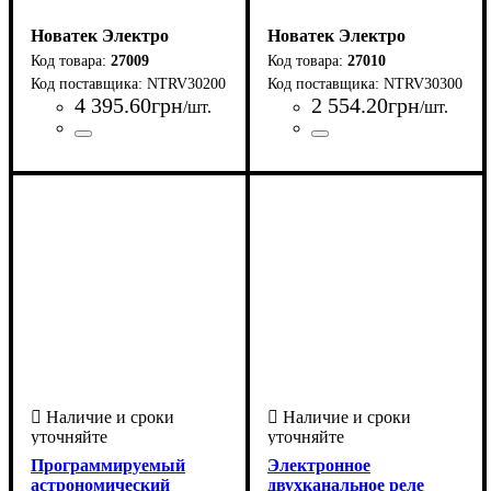
Новатек Электро
Новатек Электро
27009
27010
NTRV30200
NTRV30300
4 395
.
60
грн
2 554
.
20
грн
/шт.
/шт.
Страна-производитель
Серия
: РЭВ
:
Страна-производитель
Серия
: РЭВ
:
Украина
Украина
Программируемый
Электронное
астрономический
двухканальное реле