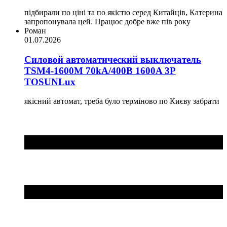
підбирали по ціні та по якістю серед Китайців, Катерина
запропонувала цей. Працює добре вже пів року
Роман
01.07.2026
Силовой автоматический выключатель
TSM4-1600M 70kA/400B 1600A 3P
TOSUNLux
якісний автомат, треба було терміново по Києву забрати