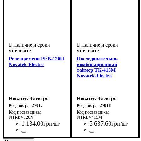
Реле времени РЕВ-120Н
Последовательно-
Novatek-Electro
комбинационный
таймер ТК-415М
Novatek-Electro
Новатек Электро
Новатек Электро
27017
27018
NTREV120N
NTREV415M
1 134
.
00
грн
5 637
.
60
грн
/шт.
/шт.
Страна-производитель
Серия
: РЭВ
:
Страна-производитель
Серия
: ТК
:
Украина
Украина