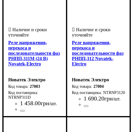
Реле напряжения,
Реле напряжения,
перекоса и
перекоса и
последовательности фаз
последовательности фаз
РНПП-311М (24 В)
РНПП-312 Novatek-
Novatek-Electro
Electro
Новатек Электро
Новатек Электро
27003
27004
NTRNP3120
NTRNP311D
1 690
.
20
грн
/шт.
1 458
.
00
грн
/шт.
Страна-производитель
Серия
: РНПП
:
Страна-производитель
Серия
: РНПП
:
Украина
Украина