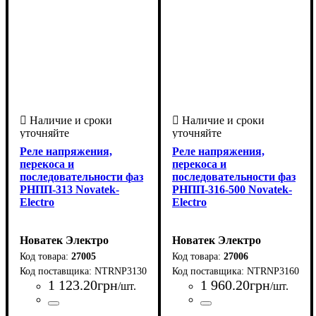
Реле напряжения,
Реле напряжения,
перекоса и
перекоса и
последовательности фаз
последовательности фаз
РНПП-313 Novatek-
РНПП-316-500 Novatek-
Electro
Electro
Новатек Электро
Новатек Электро
27005
27006
NTRNP3130
NTRNP3160
1 123
.
20
грн
1 960
.
20
грн
/шт.
/шт.
Страна-производитель
Серия
: РНПП
:
Страна-производитель
Серия
: РНПП
: