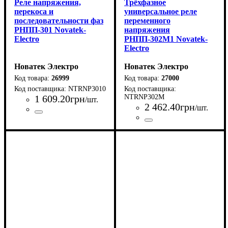
Реле напряжения,
Трёхфазное
перекоса и
универсальное реле
последовательности фаз
переменного
РНПП-301 Novatek-
напряжения
Electro
РНПП-302М1 Novatek-
Electro
Новатек Электро
Новатек Электро
26999
27000
NTRNP3010
1 609
.
20
грн
NTRNP302М
/шт.
2 462
.
40
грн
/шт.
Страна-производитель
Серия
: РНПП
:
Страна-производитель
Серия
: РНПП
:
Украина
Украина