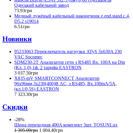
Одеський кабельний завод
73
.
93
грн
Медный лужёный кабельный наконечник e.end.stand.c.4,
D5.2 s19014
6
.
51
грн
Новинки
95233063 Переключатель нагрузки ATyS 3x630A 230
VAC Socomec
SDM230-2T Анализатор сети з RS485 Вх. 100A на Din
(Кл. 1,0) 1ф. 2 тарифа EASTRON
3 037
.
50
грн
X835-mV SMARTCONNECT Анализатор
96х96мм,3x230(400)В AC, з RS485, Вх.100mA/5A,
(кл.1/0,5S) EASTRON
7 323
.
30
грн
Скидки
-28%
Шина переходная 400A комплект 3шт. TOSUNLux
1 395
.
00
грн
1 004
.
40
грн