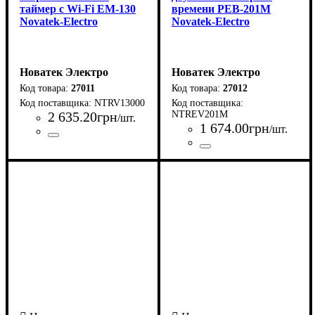
таймер с Wi-Fi ЕМ-130
времени РЕВ-201М
Novatek-Electro
Novatek-Electro
Новатек Электро
Новатек Электро
27011
27012
NTRV13000
2 635
.
20
грн
NTREV201M
/шт.
1 674
.
00
грн
/шт.
Страна-производитель
Серия
: ЕМ
:
Страна-производитель
Серия
: РЭВ
:
Украина
Украина