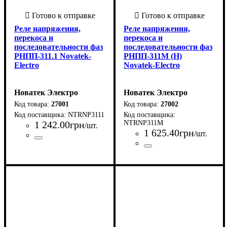
Реле напряжения,
Реле напряжения,
перекоса и
перекоса и
последовательности фаз
последовательности фаз
РНПП-311.1 Novatek-
РНПП-311М (Н)
Electro
Novatek-Electro
Новатек Электро
Новатек Электро
27001
27002
NTRNP3111
1 242
.
00
грн
NTRNP311M
/шт.
1 625
.
40
грн
/шт.
Страна-производитель
Серия
: РНПП
:
Страна-производитель
Серия
: РНПП
:
Украина
Украина