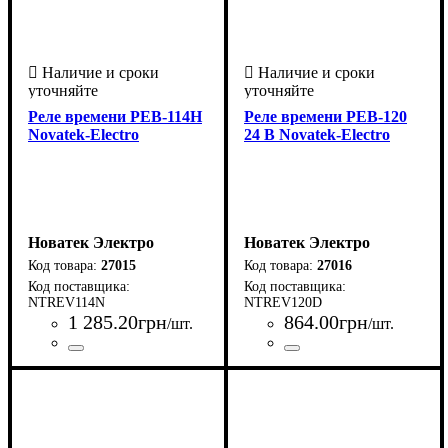
Реле времени РЕВ-114Н
Реле времени РЕВ-120
Novatek-Electro
24 В Novatek-Electro
Новатек Электро
Новатек Электро
27015
27016
NTREV114N
NTREV120D
1 285
.
20
грн
864
.
00
грн
/шт.
/шт.
Страна-производитель
Серия
: РЭВ
:
Страна-производитель
Серия
: РЭВ
:
Украина
Украина