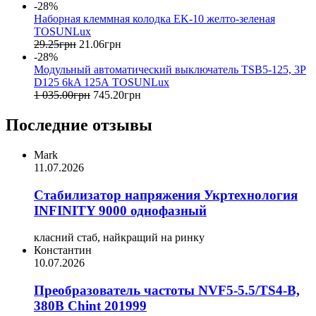
-28%
Наборная клеммная колодка EK-10 желто-зеленая
TOSUNLux
29
.
25
грн
21
.
06
грн
-28%
Модульный автоматический выключатель TSB5-125, 3P
D125 6kA 125А TOSUNLux
1 035
.
00
грн
745
.
20
грн
Последние отзывы
Mark
11.07.2026
Стабилизатор напряжения Укртехнология
INFINITY 9000 однофазный
класний стаб, найкращий на ринку
Константин
10.07.2026
Преобразователь частоты NVF5-5.5/TS4-B,
380В Chint 201999