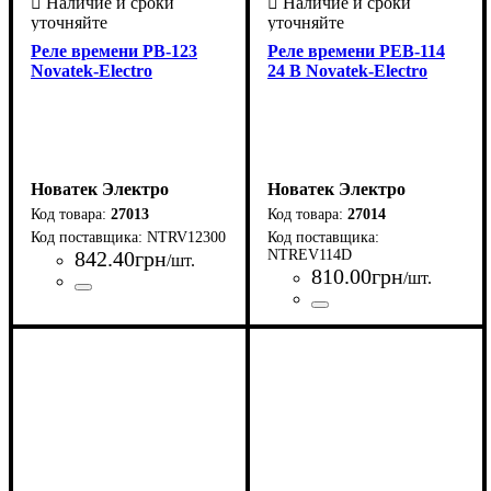
Реле времени РВ-123
Реле времени РЕВ-114
Novatek-Electro
24 В Novatek-Electro
Новатек Электро
Новатек Электро
27013
27014
NTRV12300
842
.
40
грн
NTREV114D
/шт.
810
.
00
грн
/шт.
Страна-производитель
Серия
: РВ
:
Страна-производитель
Серия
: РЭВ
:
Украина
Украина