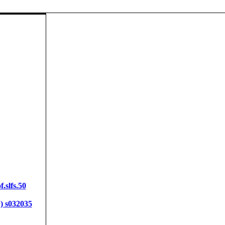
f.slfs.50
) s032035