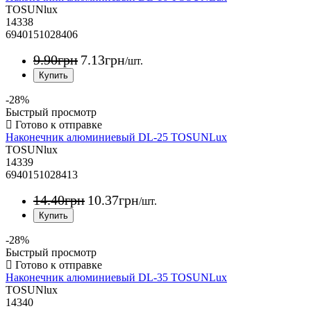
TOSUNlux
14338
6940151028406
9
.
90
грн
7
.
13
грн
/шт.
-28%
Быстрый просмотр
Наконечник алюминиевый DL-25 TOSUNLux
TOSUNlux
14339
6940151028413
14
.
40
грн
10
.
37
грн
/шт.
-28%
Быстрый просмотр
Наконечник алюминиевый DL-35 TOSUNLux
TOSUNlux
14340