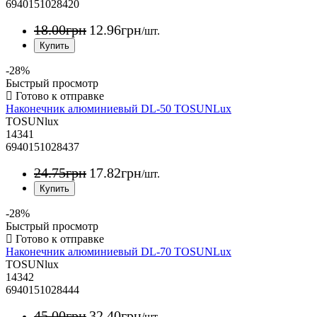
6940151028420
18
.
00
грн
12
.
96
грн
/шт.
-28%
Быстрый просмотр
Наконечник алюминиевый DL-50 TOSUNLux
TOSUNlux
14341
6940151028437
24
.
75
грн
17
.
82
грн
/шт.
-28%
Быстрый просмотр
Наконечник алюминиевый DL-70 TOSUNLux
TOSUNlux
14342
6940151028444
45
.
00
грн
32
.
40
грн
/шт.