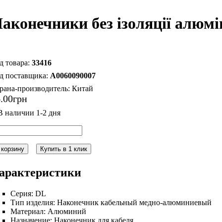
аконечники без ізоляції алюмі
33416
A0060090007
рана-производитель:
Китай
6
.
00
грн
 корзину
Купить в 1 клик
арактеристики
Серия:
DL
Тип изделия:
Наконечник кабельный медно-алюминиевый
Материал:
Алюминий
Назначение:
Наконечник для кабеля