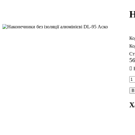
Н
Ст
5
В
Х