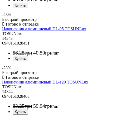
-28%
Быстрый просмотр
Наконечник алюминиевый DL-95 TOSUNLux
TOSUNlux
14343
6940151028451
56
.
25
грн
40
.
50
грн
/шт.
-28%
Быстрый просмотр
Наконечник алюминиевый DL-120 TOSUNLux
TOSUNlux
14344
6940151028468
83
.
25
грн
59
.
94
грн
/шт.