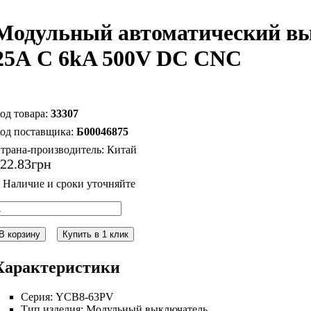
Модульный автоматический в
25А С 6kA 500V DC CNC
33307
Б00046875
трана-производитель:
Китай
522
.
83
грн
В корзину
Купить в 1 клик
Характеристики
Серия:
YCB8-63PV
Тип изделия:
Модульный выключатель