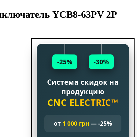
ыключатель YCB8-63PV 2Р
-25%
-30%
Система скидок на
продукцию
CNC ELECTRIC™
от
1 000 грн
— -25%