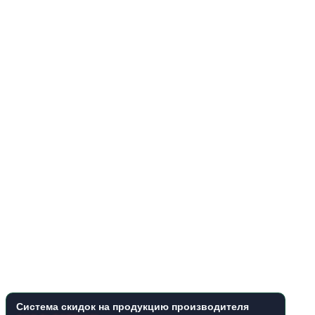
Система скидок на продукцию производителя
CNC ELECTRIC™
:
от 1 000 грн
—
25%
от 3 000 грн
—
30%