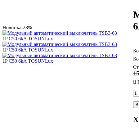
М
6
Новинка
-28%
Ст
1
В
Х