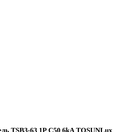
ль TSB3-63 1P C50 6kA TOSUNLux