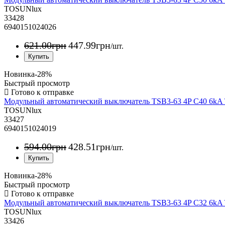
TOSUNlux
33428
6940151024026
621
.
00
грн
447
.
99
грн
/шт.
Новинка
-28%
Быстрый просмотр
Модульный автоматический выключатель TSB3-63 4P C40 6k
TOSUNlux
33427
6940151024019
594
.
00
грн
428
.
51
грн
/шт.
Новинка
-28%
Быстрый просмотр
Модульный автоматический выключатель TSB3-63 4P C32 6k
TOSUNlux
33426