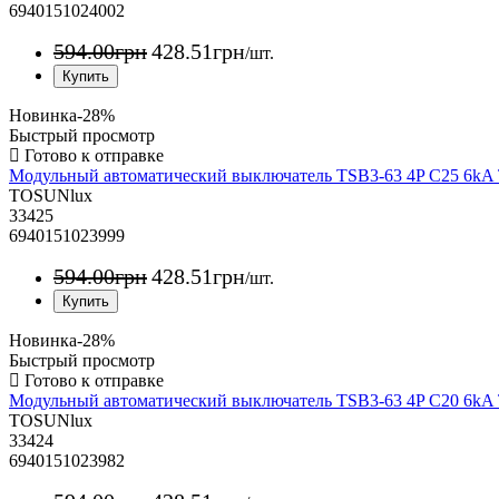
6940151024002
594
.
00
грн
428
.
51
грн
/шт.
Новинка
-28%
Быстрый просмотр
Модульный автоматический выключатель TSB3-63 4P C25 6k
TOSUNlux
33425
6940151023999
594
.
00
грн
428
.
51
грн
/шт.
Новинка
-28%
Быстрый просмотр
Модульный автоматический выключатель TSB3-63 4P C20 6k
TOSUNlux
33424
6940151023982