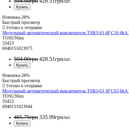
594
.
00
грн
428
.
51
грн
/шт.
Новинка
-28%
Быстрый просмотр
Модульный автоматический выключатель TSB3-63 4P C16 6k
TOSUNlux
33423
6940151023975
594
.
00
грн
428
.
51
грн
/шт.
Новинка
-28%
Быстрый просмотр
Модульный автоматический выключатель TSB3-63 3P C63 6k
TOSUNlux
33422
6940151023944
465
.
75
грн
335
.
99
грн
/шт.