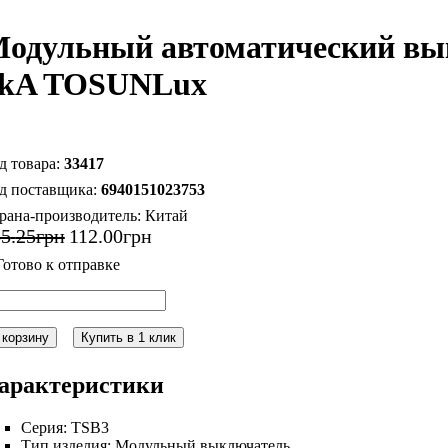
одульный автоматический вы
kA TOSUNLux
33417
6940151023753
рана-производитель:
Китай
55
.
25
грн
112
.
00
грн
 корзину
Купить в 1 клик
арактеристики
Серия:
TSB3
Тип изделия:
Модульный выключатель