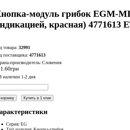
нопка-модуль грибок EGM-MI-
ндикацией, красная) 4771613 E
32991
4771613
рана-производитель:
Словения
31
.
60
грн
 корзину
Купить в 1 клик
арактеристики
Серия:
EG
Тип изделия:
Кнопка-грибок