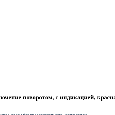
чение поворотом, с индикацией, красна
изводителем без предварительного уведомления.