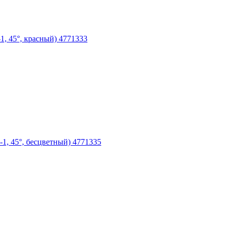
-1, 45°, красный) 4771333
-1, 45°, бесцветный) 4771335