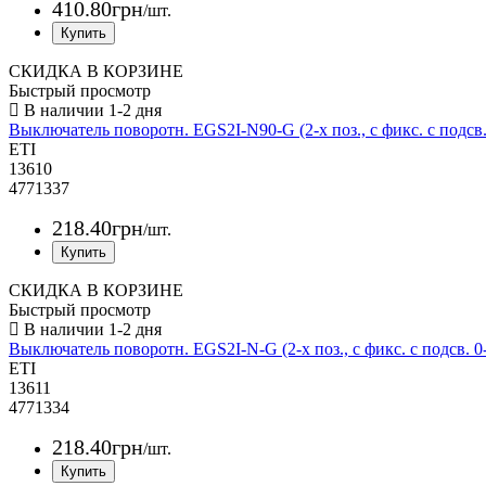
410
.
80
грн
/шт.
СКИДКА В КОРЗИНЕ
Быстрый просмотр
Выключатель поворотн. EGS2I-N90-G (2-х поз., с фикс. с подсв.
ETI
13610
4771337
218
.
40
грн
/шт.
СКИДКА В КОРЗИНЕ
Быстрый просмотр
Выключатель поворотн. EGS2I-N-G (2-х поз., с фикс. с подсв. 0-
ETI
13611
4771334
218
.
40
грн
/шт.