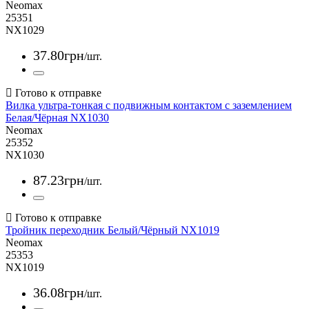
Neomax
25351
NX1029
37
.
80
грн
/шт.
Вилка ультра-тонкая с подвижным контактом с заземлением
Белая/Чёрная NX1030
Neomax
25352
NX1030
87
.
23
грн
/шт.
Тройник переходник Белый/Чёрный NX1019
Neomax
25353
NX1019
36
.
08
грн
/шт.