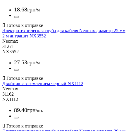
18
.
68
грн
/м
Электротехническая труба для кабеля Neomax диаметр 25 мм,
2 м антрацит NX3552
Neomax
31271
NX3552
27
.
53
грн
/м
Двойник с заземлением черный NX1112
Neomax
31162
NX1112
89
.
40
грн
/шт.