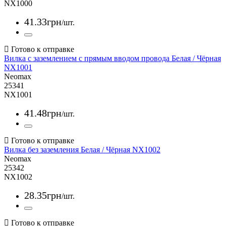
NX1000
41
.
33
грн
/шт.
Вилка с заземлением с прямым вводом провода Белая / Чёрная
NX1001
Neomax
25341
NX1001
41
.
48
грн
/шт.
Вилка без заземления Белая / Чёрная NX1002
Neomax
25342
NX1002
28
.
35
грн
/шт.