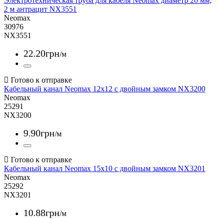
Электротехническая труба для кабеля Neomax диаметр 20 мм,
2 м антрацит NX3551
Neomax
30976
NX3551
22
.
20
грн
/м
Кабельный канал Neomax 12x12 с двойным замком NX3200
Neomax
25291
NX3200
9
.
90
грн
/м
Кабельный канал Neomax 15x10 с двойным замком NX3201
Neomax
25292
NX3201
10
.
88
грн
/м