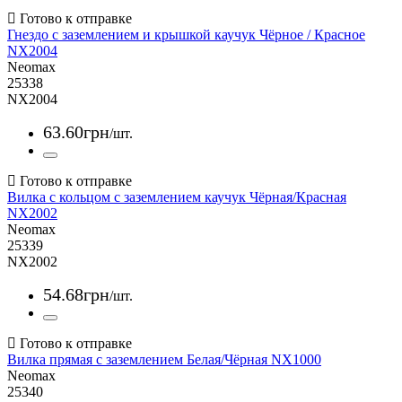
Гнездо с заземлением и крышкой каучук Чёрное / Красное
NX2004
Neomax
25338
NX2004
63
.
60
грн
/шт.
Вилка с кольцом с заземлением каучук Чёрная/Красная
NX2002
Neomax
25339
NX2002
54
.
68
грн
/шт.
Вилка прямая с заземлением Белая/Чёрная NX1000
Neomax
25340