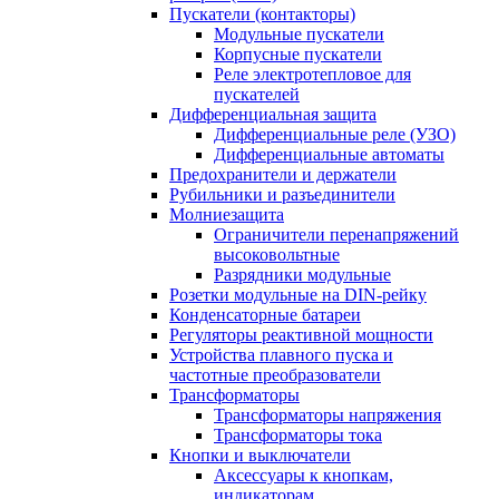
Пускатели (контакторы)
Модульные пускатели
Корпусные пускатели
Реле электротепловое для
пускателей
Дифференциальная защита
Дифференциальные реле (УЗО)
Дифференциальные автоматы
Предохранители и держатели
Рубильники и разъединители
Молниезащита
Ограничители перенапряжений
высоковольтные
Разрядники модульные
Розетки модульные на DIN-рейку
Конденсаторные батареи
Регуляторы реактивной мощности
Устройства плавного пуска и
частотные преобразователи
Трансформаторы
Трансформаторы напряжения
Трансформаторы тока
Кнопки и выключатели
Аксессуары к кнопкам,
индикаторам