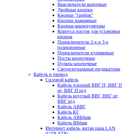
Выключатели концевые
Двойные кнопки
Кнопки "грибок"
Кнопки нажимные
Кнопки-манипуляторы
Корпуса постов для установки
кнопок
Переключатели 2-х и 3-х
позиционные
Переключатели кулачковые
Посты кнопочные
Пульты кнопочные
Светосигнальные индикаторы
Кабель и провод
Силовой кабель
Кабель плоский ВВГ П, ВВГ П
нг, ВВГ П нгд
Кабель круглый ВВГ, ВВГ нг,
ВВГ нгд
Кабель АВВГ
Кабель КГ
Кабель АВБбшв
Кабель ВБбшв
Интернет кабель, витая пара LAN
(UTP, FTP)