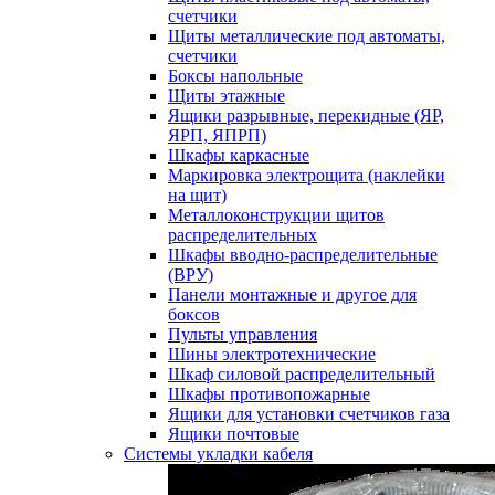
счетчики
Щиты металлические под автоматы,
счетчики
Боксы напольные
Щиты этажные
Ящики разрывные, перекидные (ЯР,
ЯРП, ЯПРП)
Шкафы каркасные
Маркировка электрощита (наклейки
на щит)
Металлоконструкции щитов
распределительных
Шкафы вводно-распределительные
(ВРУ)
Панели монтажные и другое для
боксов
Пульты управления
Шины электротехнические
Шкаф силовой распределительный
Шкафы противопожарные
Ящики для установки счетчиков газа
Ящики почтовые
Системы укладки кабеля