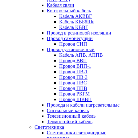
Кабеля связи
Контрольный кабель
Кабель АКВВГ
Кабель КВБбШв
Кабель КВВГ
Провод в резиновой изоляции
Провод самонесущий
Провод СИП
Провод установочный
Кабель АПВ, АППВ
Провод ВВП
Провод ВПП-1
Провод ПВ-1
Провод ПВ-3
Провод ПВС
Провод ППВ
Провод РКГМ
Провод ШВВП
Провода и кабели нагревательные
Сигнальный кабель
Телевизионный кабель
Термостойкий кабель
Светотехника
Cветильники светодиодные