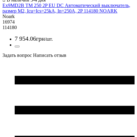
Ex9MD2B TM 250 2P EU DC Автоматический выключатель,
размер M2, Icu=Ics=25kA, In=250A, 2P 114180 NOARK
Noark
16974
114180
7 954
.
06
грн
/шт.
Задать вопрос
Написать отзыв