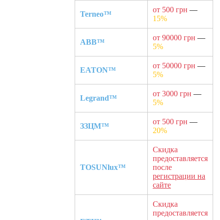
от 500 грн
—
Terneo™
15%
от 90000 грн
—
ABB™
5%
от 50000 грн
—
EATON™
5%
от 3000 грн
—
Legrand™
5%
от 500 грн
—
ЗЗЦМ™
20%
Скидка
предоставляется
TOSUNlux™
после
регистрации на
сайте
Скидка
предоставляется