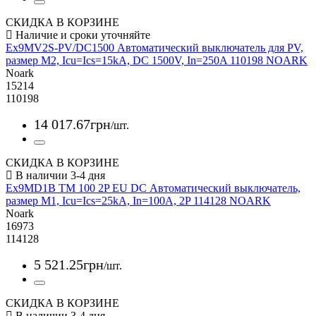
СКИДКА В КОРЗИНЕ
Ex9MV2S-PV/DC1500 Автоматический выключатель для PV,
размер M2, Icu=Ics=15kA, DC 1500V, In=250A 110198 NOARK
Noark
15214
110198
14 017
.
67
грн
/шт.
СКИДКА В КОРЗИНЕ
Ex9MD1B TM 100 2P EU DC Автоматический выключатель,
размер M1, Icu=Ics=25kA, In=100A, 2P 114128 NOARK
Noark
16973
114128
5 521
.
25
грн
/шт.
СКИДКА В КОРЗИНЕ