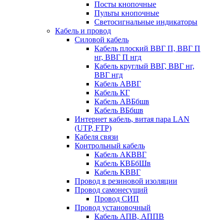
Посты кнопочные
Пульты кнопочные
Светосигнальные индикаторы
Кабель и провод
Силовой кабель
Кабель плоский ВВГ П, ВВГ П
нг, ВВГ П нгд
Кабель круглый ВВГ, ВВГ нг,
ВВГ нгд
Кабель АВВГ
Кабель КГ
Кабель АВБбшв
Кабель ВБбшв
Интернет кабель, витая пара LAN
(UTP, FTP)
Кабеля связи
Контрольный кабель
Кабель АКВВГ
Кабель КВБбШв
Кабель КВВГ
Провод в резиновой изоляции
Провод самонесущий
Провод СИП
Провод установочный
Кабель АПВ, АППВ