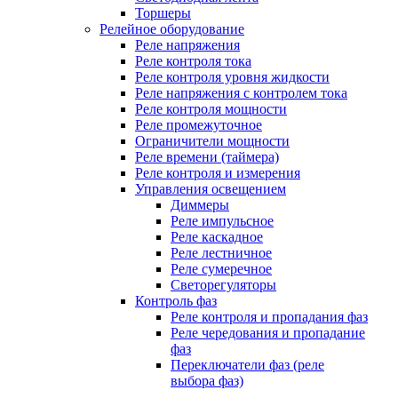
Торшеры
Релейное оборудование
Реле напряжения
Реле контроля тока
Реле контроля уровня жидкости
Реле напряжения с контролем тока
Реле контроля мощности
Реле промежуточное
Ограничители мощности
Реле времени (таймера)
Реле контроля и измерения
Управления освещением
Диммеры
Реле импульсное
Реле каскадное
Реле лестничное
Реле сумеречное
Светорегуляторы
Контроль фаз
Реле контроля и пропадания фаз
Реле чередования и пропадание
фаз
Переключатели фаз (реле
выбора фаз)