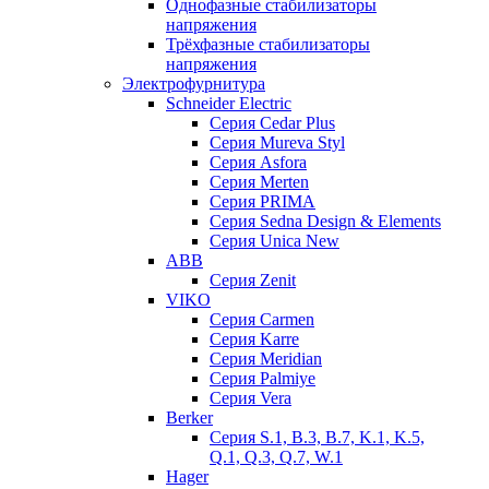
Однофазные стабилизаторы
напряжения
Трёхфазные стабилизаторы
напряжения
Электрофурнитура
Schneider Electric
Серия Cedar Plus
Серия Mureva Styl
Серия Asfora
Серия Merten
Серия PRIMA
Серия Sedna Design & Elements
Серия Unica New
ABB
Серия Zenit
VIKO
Серия Сarmen
Серия Karre
Серия Meridian
Серия Palmiye
Серия Vera
Berker
Серия S.1, B.3, B.7, K.1, K.5,
Q.1, Q.3, Q.7, W.1
Hager