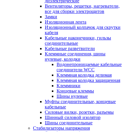
диэлектрические
Вентиляторы, решетки, нагреватели,
все для сборки электрощитов
Замки
Изоляционная лента
Изоляционный колпачок для скрутки
кабеля
Кабельные наконечники, гильзы
соединительные
Кабельные разветвители
Клеммные соединения, шины
нулевые, колодки
Водонепроницаемые кабельные
соединители WCC
Клеммная колодка делимая
Клеммная колодка защищенная
Клеммники
Концевые клеммы
Шины нулевые
Муфты соединительные, концевые
кабельные
Силовые вилки, розетки, разъемы
Шинный силовой изолятор
Шины соединительные
Стабилизаторы напряжения