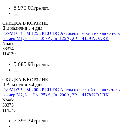
5 970
.
09
грн
/шт.
СКИДКА В КОРЗИНЕ
Ex9MD1B TM 125 2P EU DC Автоматический выключатель,
размер M1, Icu=Ics=25kA, In=125A, 2P 114129 NOARK
Noark
33374
114129
5 685
.
93
грн
/шт.
СКИДКА В КОРЗИНЕ
Ex9MD2B TM 200 2P EU DC Автоматический выключатель,
размер M2, Icu=Ics=25kA, In=200A, 2P 114178 NOARK
Noark
33373
114178
7 399
.
24
грн
/шт.