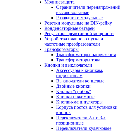
Молниезащита
Ограничители перенапряжений
высоковольтные
Разрядники модульные
Розетки модульные на DIN-рейку
Конденсаторные батареи
Регуляторы реактивной мощности
Устройства плавного пуска и
частотные преобразователи
Трансформаторы
Трансформаторы напряжения
Трансформаторы тока
Кнопки и выключатели
Аксессуары к кнопкам,
индикаторам
Выключатели концевые
Двойные кнопки
Кнопки "грибок"
Кнопки нажимные
Кнопки-манипуляторы
Корпуса постов для установки
кнопок
Переключатели 2-х и 3-х
позиционные
Переключатели кулачковые