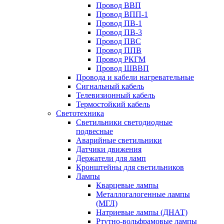
Провод ВВП
Провод ВПП-1
Провод ПВ-1
Провод ПВ-3
Провод ПВС
Провод ППВ
Провод РКГМ
Провод ШВВП
Провода и кабели нагревательные
Сигнальный кабель
Телевизионный кабель
Термостойкий кабель
Светотехника
Cветильники светодиодные
подвесные
Аварийные светильники
Датчики движения
Держатели для ламп
Кронштейны для светильников
Лампы
Кварцевые лампы
Металлогалогенные лампы
(МГЛ)
Натриевые лампы (ДНАТ)
Ртутно-вольфрамовые лампы