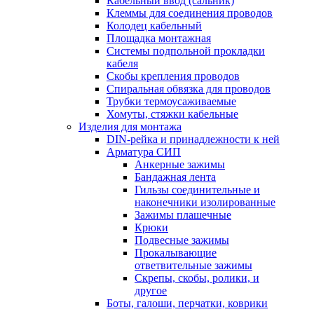
Кабельный ввод (сальник)
Клеммы для соединения проводов
Колодец кабельный
Площадка монтажная
Системы подпольной прокладки
кабеля
Скобы крепления проводов
Спиральная обвязка для проводов
Трубки термоусаживаемые
Хомуты, стяжки кабельные
Изделия для монтажа
DIN-рейка и принадлежности к ней
Арматура СИП
Анкерные зажимы
Бандажная лента
Гильзы соединительные и
наконечники изолированные
Зажимы плашечные
Крюки
Подвесные зажимы
Прокалывающие
ответвительные зажимы
Скрепы, скобы, ролики, и
другое
Боты, галоши, перчатки, коврики